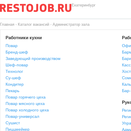
Екатеринбург
Главная
-
Каталог вакансий
-
Администратор зала
Работники кухни
Раб
Повар
Офи
Бренд-шеф
Бар
Заведующий производством
Бари
Шеф-повар
Касс
Технолог
Хост
Су-шеф
Сом
Кондитер
Каль
Пекарь
Бар
Повар горячего цеха
Рук
Повар мясного цеха
Повар холодного цеха
Реги
Повар-универсал
Рег
Сушист
Упр
Пиццмейкер
Адми