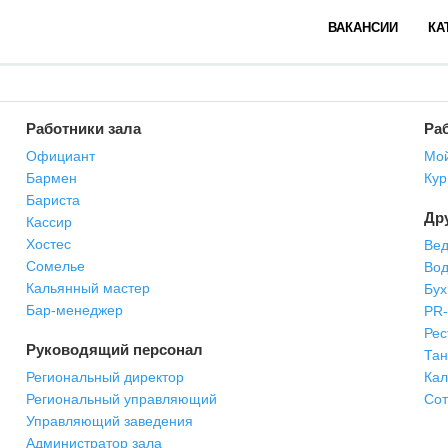
ВАКАНСИИ
КА
Работники зала
Раб
Официант
Мой
Бармен
Кур
Бариста
Др
Кассир
Хостес
Вед
Сомелье
Вод
Кальянный мастер
Бух
Бар-менеджер
PR
Рес
Руководящий персонал
Та
Региональный директор
Кал
Региональный управляющий
Сот
Управляющий заведения
Администратор зала