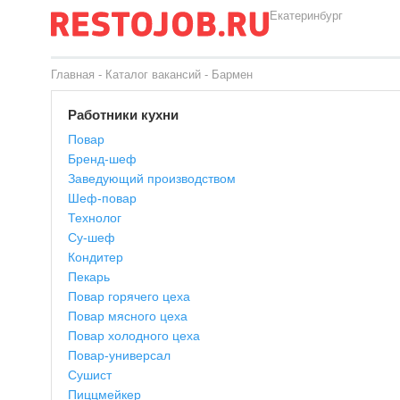
Екатеринбург
Главная
-
Каталог вакансий
-
Бармен
Работники кухни
Повар
Бренд-шеф
Заведующий производством
Шеф-повар
Технолог
Су-шеф
Кондитер
Пекарь
Повар горячего цеха
Повар мясного цеха
Повар холодного цеха
Повар-универсал
Сушист
Пиццмейкер