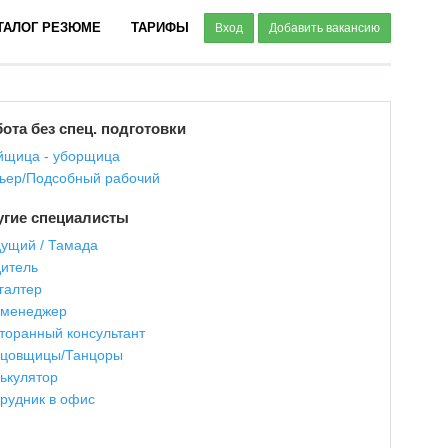
ТАЛОГ РЕЗЮМЕ
ТАРИФЫ
Вход
Добавить вакансию
ота без спец. подготовки
щица - уборщица
ьер/Подсобный рабочий
угие специалисты
ущий / Тамада
итель
галтер
-менеджер
торанный консультант
нцовщицы/Танцоры
ькулятор
рудник в офис