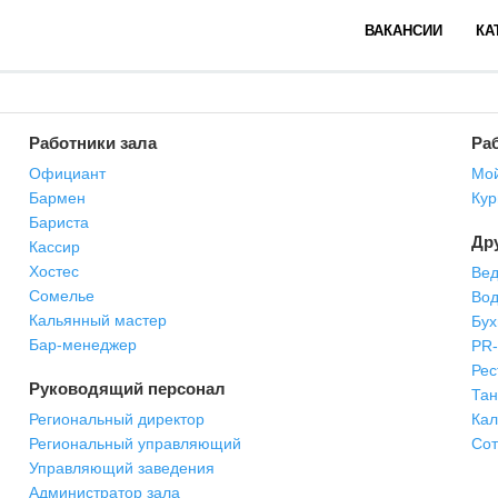
ВАКАНСИИ
КА
Работники зала
Раб
Официант
Мой
Бармен
Кур
Бариста
Др
Кассир
Хостес
Вед
Сомелье
Вод
Кальянный мастер
Бух
Бар-менеджер
PR
Рес
Руководящий персонал
Та
Региональный директор
Кал
Региональный управляющий
Сот
Управляющий заведения
Администратор зала