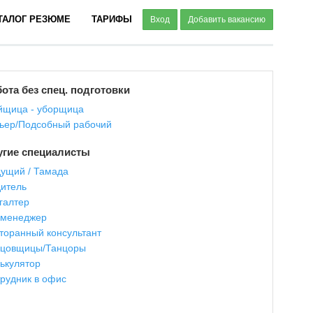
ТАЛОГ РЕЗЮМЕ
ТАРИФЫ
Вход
Добавить вакансию
ота без спец. подготовки
щица - уборщица
ьер/Подсобный рабочий
угие специалисты
ущий / Тамада
итель
галтер
-менеджер
торанный консультант
нцовщицы/Танцоры
ькулятор
рудник в офис