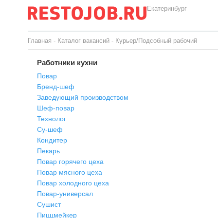
Екатеринбург
Главная
-
Каталог вакансий
-
Курьер/Подсобный рабочий
Работники кухни
Повар
Бренд-шеф
Заведующий производством
Шеф-повар
Технолог
Су-шеф
Кондитер
Пекарь
Повар горячего цеха
Повар мясного цеха
Повар холодного цеха
Повар-универсал
Сушист
Пиццмейкер