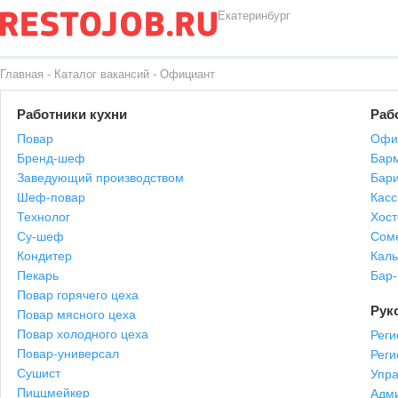
Екатеринбург
Главная
-
Каталог вакансий
-
Официант
Работники кухни
Раб
Повар
Офи
Бренд-шеф
Бар
Заведующий производством
Бари
Шеф-повар
Касс
Технолог
Хост
Су-шеф
Сом
Кондитер
Каль
Пекарь
Бар
Повар горячего цеха
Рук
Повар мясного цеха
Повар холодного цеха
Реги
Повар-универсал
Рег
Сушист
Упр
Пиццмейкер
Адми