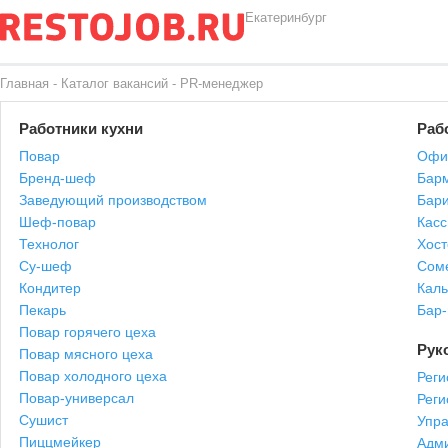
Екатеринбург
Главная
-
Каталог вакансий
-
PR-менеджер
Работники кухни
Раб
Повар
Офи
Бренд-шеф
Бар
Заведующий производством
Бари
Шеф-повар
Касс
Технолог
Хост
Су-шеф
Сом
Кондитер
Каль
Пекарь
Бар
Повар горячего цеха
Рук
Повар мясного цеха
Повар холодного цеха
Реги
Повар-универсал
Рег
Сушист
Упр
Пиццмейкер
Адми