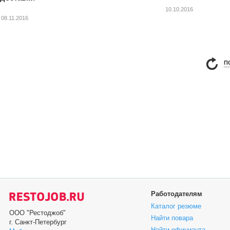
10.10.2016
08.11.2016
П
Работодателям
Каталог резюме
ООО "Рестоджоб"
Найти повара
г. Санкт-Петербург
Найти официанта