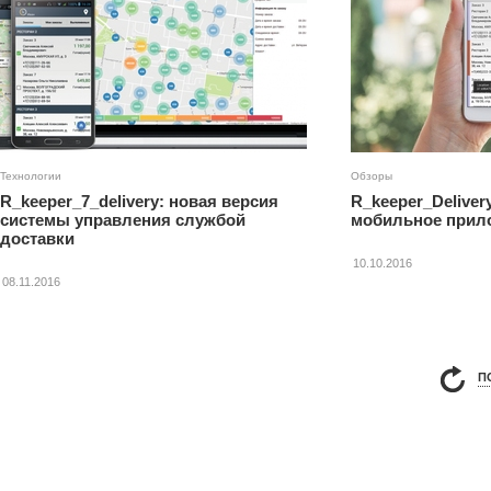
Технологии
Обзоры
R_keeper_7_delivery: новая версия
R_keeper_Deliver
системы управления службой
мобильное прило
доставки
10.10.2016
08.11.2016
П