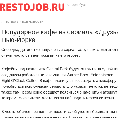
Екатеринбург
←
RJNEWS
/
ВСЕ НОВОСТИ
Популярное кафе из сериала «Друзья
Нью-Йорке
Свое двадцатилетие популярный сериал «Друзья» отметит отк
очень часто бывали каждый из его героев.
Кофейня под названием Central Perk будет открыта на одной из
созданием работают кинокомпания Warner Bros. Entertainment, 
Eight O'Clock Coffee. В кафе планируют воссоздать атмосферу 
полюбилась поклонникам сериала. Его украсят некоторые вещ
также там несомненно обещает появиться знаменитый атрибут
котором телезрители часто могли наблюдать героев ситкома.
В честь юбилея пришедших посетителей угостят бесплатным к
другие напитки в меню пока не ясно. Помимо гастрономической 