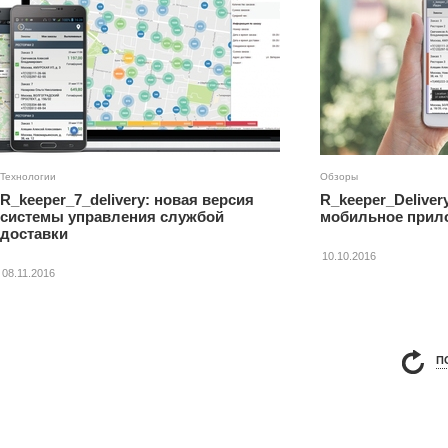
Технологии
Обзоры
R_keeper_7_delivery: новая версия
R_keeper_Deliver
системы управления службой
мобильное прило
доставки
10.10.2016
08.11.2016
П