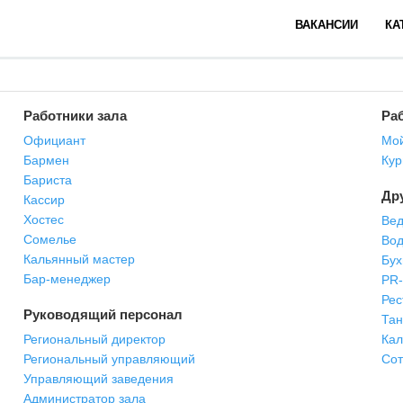
ВАКАНСИИ
КА
Работники зала
Раб
Официант
Мой
Бармен
Кур
Бариста
Др
Кассир
Хостес
Вед
Сомелье
Вод
Кальянный мастер
Бух
Бар-менеджер
PR
Рес
Руководящий персонал
Та
Региональный директор
Кал
Региональный управляющий
Сот
Управляющий заведения
Администратор зала