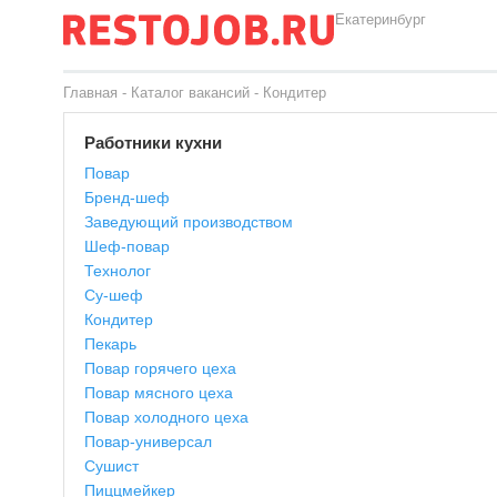
Екатеринбург
Главная
-
Каталог вакансий
-
Кондитер
Работники кухни
Повар
Бренд-шеф
Заведующий производством
Шеф-повар
Технолог
Су-шеф
Кондитер
Пекарь
Повар горячего цеха
Повар мясного цеха
Повар холодного цеха
Повар-универсал
Сушист
Пиццмейкер