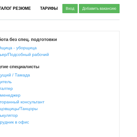
ТАЛОГ РЕЗЮМЕ
ТАРИФЫ
Вход
Добавить вакансию
ота без спец. подготовки
щица - уборщица
ьер/Подсобный рабочий
угие специалисты
ущий / Тамада
итель
галтер
-менеджер
торанный консультант
нцовщицы/Танцоры
ькулятор
рудник в офис