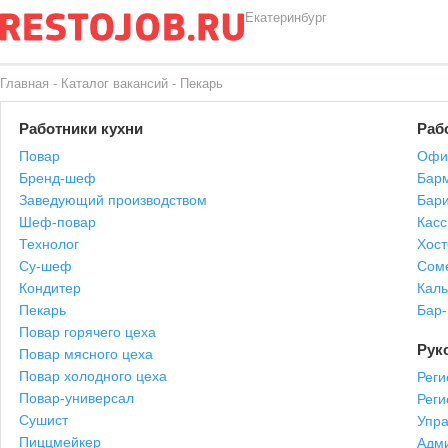
Екатеринбург
Главная
-
Каталог вакансий
-
Пекарь
Работники кухни
Раб
Повар
Офи
Бренд-шеф
Бар
Заведующий производством
Бари
Шеф-повар
Касс
Технолог
Хост
Су-шеф
Сом
Кондитер
Каль
Пекарь
Бар
Повар горячего цеха
Рук
Повар мясного цеха
Повар холодного цеха
Реги
Повар-универсал
Рег
Сушист
Упр
Пиццмейкер
Адми