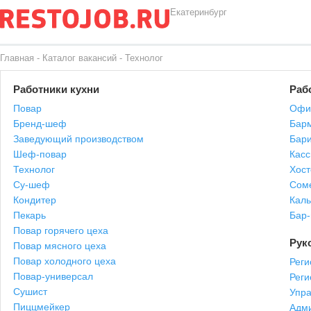
Екатеринбург
Главная
-
Каталог вакансий
-
Технолог
Работники кухни
Раб
Повар
Офи
Бренд-шеф
Бар
Заведующий производством
Бари
Шеф-повар
Касс
Технолог
Хост
Су-шеф
Сом
Кондитер
Каль
Пекарь
Бар
Повар горячего цеха
Рук
Повар мясного цеха
Повар холодного цеха
Реги
Повар-универсал
Рег
Сушист
Упр
Пиццмейкер
Адми