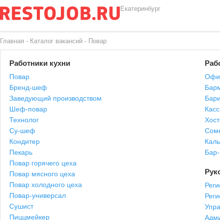
Екатеринбург
Главная
-
Каталог вакансий
-
Повар
Работники кухни
Раб
Повар
Офи
Бренд-шеф
Бар
Заведующий производством
Бари
Шеф-повар
Касс
Технолог
Хост
Су-шеф
Сом
Кондитер
Каль
Пекарь
Бар
Повар горячего цеха
Рук
Повар мясного цеха
Повар холодного цеха
Реги
Повар-универсал
Рег
Сушист
Упр
Пиццмейкер
Адми