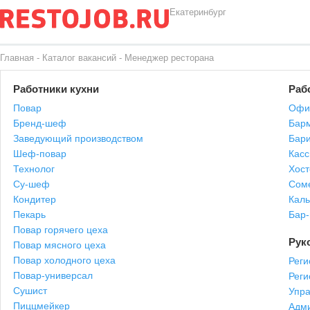
Екатеринбург
Главная
-
Каталог вакансий
-
Менеджер ресторана
Работники кухни
Раб
Повар
Офи
Бренд-шеф
Бар
Заведующий производством
Бари
Шеф-повар
Касс
Технолог
Хост
Су-шеф
Сом
Кондитер
Каль
Пекарь
Бар
Повар горячего цеха
Рук
Повар мясного цеха
Повар холодного цеха
Реги
Повар-универсал
Рег
Сушист
Упр
Пиццмейкер
Адми