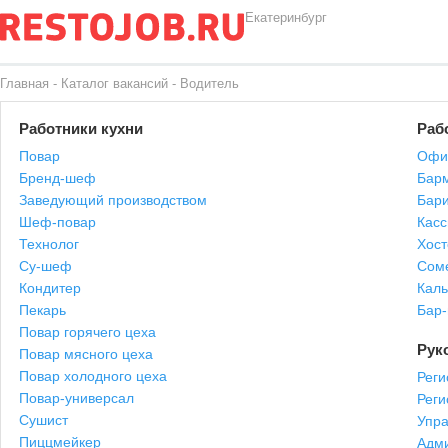
Екатеринбург
Главная
-
Каталог вакансий
-
Водитель
Работники кухни
Раб
Повар
Офи
Бренд-шеф
Бар
Заведующий производством
Бари
Шеф-повар
Касс
Технолог
Хост
Су-шеф
Сом
Кондитер
Каль
Пекарь
Бар
Повар горячего цеха
Рук
Повар мясного цеха
Повар холодного цеха
Реги
Повар-универсал
Рег
Сушист
Упр
Пиццмейкер
Адми